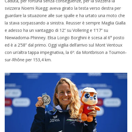
Caduta, per fortuna senza conseguenze, per la svizzera la
svizzera Noemi Rüegg: aveva girato la testa verso destra per
guardare la situazione alle sue spalle e ha urtato una moto che
la stava sorpassando a sinistra. Reusser è sempre Maglia Gialla
e adesso ha un vantaggio di 12” su Vollering e 1’17” su
Niewiadoma-Phinney. Elisa Longo Borghini è scesa al 6° posto
ed è a 2’58” dal primo. Oggi vigilia dell’arrivo sul Mont Ventoux
con un’altra tappa impegnativa, la 6ª: da Montbrison a Tournon-
sur-Rhône per 153,4 km.