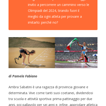
invito a percorrere un cammino verso le
Olimpiadi del 2024, tirando fuori il
meglio da ogni atleta per provare a
imitarlo: perché no?
di Pamela Fabiano
Ambra Sabatini è una ragazza di provincia giovane e
determinata. Vive come tanti suoi coetanei, dividendosi
tra scuola e attività sportiva: prima pattinaggio per due
anni, poi pallavolo per sei anni e, infine, approdare atletica