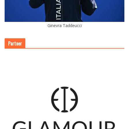
Ginevra Taddeucci
Partner