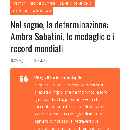
ATLETICA
GIOCHI OLIMPICI
OLIMPICI OLIMPIONICI
TOKYO 2020 PARALIMPIADI
Nel sogno, la determinazione:
Ambra Sabatini, le medaglie e i
record mondiali
25 Agosto 2023
Pamela
Vite, vittorie e medaglie
In questa rubrica, presento brevi storie
di atleti olimpici che hanno vinto la loro
gara con la vita; persone e volti che
raccontano quanto i valori dello sport
siano intersecati con i grandi ideali a cui
ognuno di noi aspira. Attraverso le
biografie di olimpionici di ieri e di oggi, vi