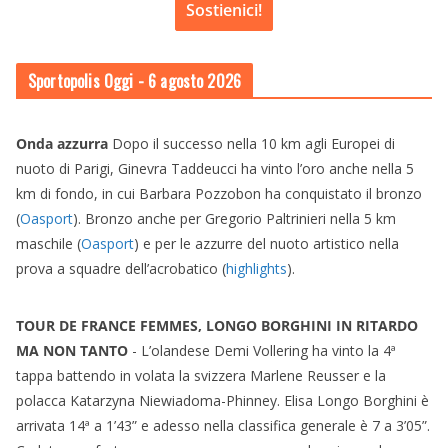
Sostienici!
Sportopolis Oggi
- 6 agosto 2026
Onda azzurra
Dopo il successo nella 10 km agli Europei di
nuoto di Parigi, Ginevra Taddeucci ha vinto l’oro anche nella 5
km di fondo, in cui Barbara Pozzobon ha conquistato il bronzo
(
Oasport
). Bronzo anche per Gregorio Paltrinieri nella 5 km
maschile (
Oasport
) e per le azzurre del nuoto artistico nella
prova a squadre dell’acrobatico (
highlights
).
TOUR DE FRANCE FEMMES, LONGO BORGHINI IN RITARDO
MA NON TANTO
- L’olandese Demi Vollering ha vinto la 4ª
tappa battendo in volata la svizzera Marlene Reusser e la
polacca Katarzyna Niewiadoma-Phinney. Elisa Longo Borghini è
arrivata 14ª a 1’43” e adesso nella classifica generale è 7 a 3’05”.