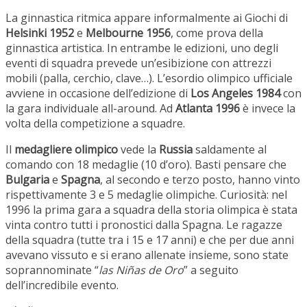
La ginnastica ritmica appare informalmente ai Giochi di
Helsinki 1952
e
Melbourne 1956
, come prova della
ginnastica artistica. In entrambe le edizioni, uno degli
eventi di squadra prevede un’esibizione con attrezzi
mobili (palla, cerchio, clave…). L’esordio olimpico ufficiale
avviene in occasione dell’edizione di
Los Angeles 1984
con
la gara individuale all-around. Ad
Atlanta 1996
è invece la
volta della competizione a squadre.
Il
medagliere olimpico
vede la
Russia
saldamente al
comando con 18 medaglie (10 d’oro). Basti pensare che
Bulgaria
e
Spagna
, al secondo e terzo posto, hanno vinto
rispettivamente 3 e 5 medaglie olimpiche. Curiosità: nel
1996 la prima gara a squadra della storia olimpica è stata
vinta contro tutti i pronostici dalla Spagna. Le ragazze
della squadra (tutte tra i 15 e 17 anni) e che per due anni
avevano vissuto e si erano allenate insieme, sono state
soprannominate “
las Niñas de Oro
” a seguito
dell’incredibile evento.