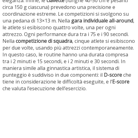
eleganza. Infine, le
clavette
(lunghe 40-50 cm e pesanti
circa 150 g ciascuna) prevedono una precisione e
coordinazione estreme. Le competizioni si svolgono su
una pedana di 13×13 m. Nella
gara individuale all-around
,
le atlete si esibiscono quattro volte, una per ogni
attrezzo. Ogni performance dura tra i 75 e i 90 secondi.
Nella
competizione di squadra
, cinque atlete si esibiscono
per due volte, usando più attrezzi contemporaneamente.
In questo caso, le routine hanno una durata compresa
tra i 2 minuti e 15 secondi, e i 2 minuti e 30 secondi. In
maniera simile alla ginnastica artistica, il sistema di
punteggio è suddiviso in due componenti: il
D-score
che
tiene in considerazione le difficoltà eseguite, e l’
E-score
che valuta l’esecuzione dell’esercizio.