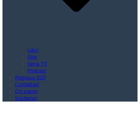
Libri
Film
Serie TV
Podcast
Pegasus SSD
Contattaci
Chi siamo
Sostienici