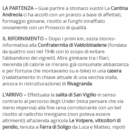
LA PARTENZA –
Guai partire a stomaco vuoto! La
Cantina
Andreola
ci ha accolti con un pranzo a base di affettati,
formaggio giovane, risotto ai funghi innaffiato
ovviamente con un Prosecco di qualità.
IL RIFORNIMENTO –
Dopo i primi km, sosta storico-
informativa alla
Confraternita di Valdobbiadene
(fondata
da quattro soci nel 1946 con lo scopo di evitare
l’abbandono dei vigneti). Altre gimkane tra i filari,
merenda (di calorie se n’erano già consumate abbastanza
e per fortuna che montavamo su e-bike) in una
casera
(riadattamento in chiave attuale di una vecchia stalla,
ancora in ristrutturazione) di
Rivagranda
.
L’ARRIVO –
Effettuata la
salita di San Vigilio
in senso
contrario al percorso degli Under (mica pensare che sia
meno impervia) alla fine cena corroborante con un bel
risotto al radicchio trevigiano (non poteva essere
altrimenti) all’azienda agricola
Le Volpere, viticoltori di
pendio,
tenuta a
Farra di Soligo
da Luca e Matteo, nipoti