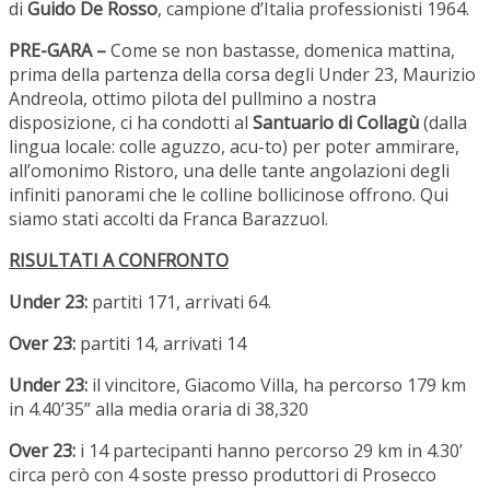
di
Guido De Rosso
, campione d’Italia professionisti 1964.
PRE-GARA –
Come se non bastasse, domenica mattina,
prima della partenza della corsa degli Under 23, Maurizio
Andreola, ottimo pilota del pullmino a nostra
disposizione, ci ha condotti al
Santuario di Collagù
(dalla
lingua locale: colle aguzzo, acu-to) per poter ammirare,
all’omonimo Ristoro, una delle tante angolazioni degli
infiniti panorami che le colline bollicinose offrono. Qui
siamo stati accolti da Franca Barazzuol.
RISULTATI A CONFRONTO
Under 23:
partiti 171, arrivati 64.
Over 23:
partiti 14, arrivati 14
Under 23:
il vincitore, Giacomo Villa, ha percorso 179 km
in 4.40’35” alla media oraria di 38,320
Over 23:
i 14 partecipanti hanno percorso 29 km in 4.30’
circa però con 4 soste presso produttori di Prosecco