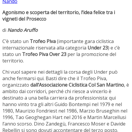
Nando
Agonismo e scoperta del territorio, l’idea felice tra i
vigneti del Prosecco
di
Nando Aruffo
C’è stato un
Trofeo Piva
(importante gara ciclistica
internazionale riservata alla categoria
Under 23
) e c’è
stato un
Trofeo Piva Over 23
per la promozione del
territorio.
Chi vuol sapere nei dettagli la corsa degli Under può
anche fermarsi qui. Basti dire che il Trofeo Piva,
organizzato
dall’Associazione Ciclistica Col San Martino
, è
ambito dai corridori, perché chi riesce a vincerlo è
destinato a una bella carriera da professionista: qui
hanno vinto tra gli altri Guido Bontempi nel 1979 e nel
1980, Maurizio Fondriest nel 1986, Marzio Bruseghin nel
1996, Tao Geoghegan Hart nel 2016 e Martin Marcellusi
l’anno scorso. Dino Zandegù, Francesco Moser e Davide
Rebellin si sono dovuti accontentare del terzo posto.