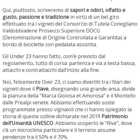
Qui, piuttosto, scriveremo di
sapori e odori, olfatto e
gusto, passione e tradizione
in virtù di un bel giro
effettuato tra i vigneti del Consorzio di Tutela Conegliano
Valdobbiadene Prosecco Superiore DOCG
(Denominazione di Origine Controllata e Garantita) a
bordo di biciclette con pedalata assistita.
Gli Under 23 hanno fatto, com’è previsto dal
regolamento, tutto di corsa: partenza e via a testa bassa,
attacchi e contrattacchi dall’inizio alla fine.
Noi, felicemente Over 23, ci siamo divertiti tra i filari dei
vigneti dove il
Piave
, disegnando una grande ansa, divide
la pianura della “Marca Gioiosa et Amorosa” e il Montello
dalle Prealpi venete. Abbiamo effettuando soste
programmate presso vignaioli che ci hanno spiegato la
storia di queste colline dichiarate nel 2019
Patrimonio
dell’Umanità UNESCO
. Abbiamo scoperto le “Rive”, dove
c’è un microclima particolare e il terreno assume
pendenze tra il 50% e il 70%.