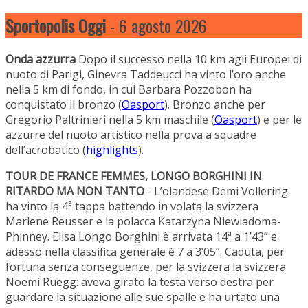
Sportopolis Oggi
- 6 agosto 2026
Onda azzurra
Dopo il successo nella 10 km agli Europei di
nuoto di Parigi, Ginevra Taddeucci ha vinto l’oro anche
nella 5 km di fondo, in cui Barbara Pozzobon ha
conquistato il bronzo (
Oasport
). Bronzo anche per
Gregorio Paltrinieri nella 5 km maschile (
Oasport
) e per le
azzurre del nuoto artistico nella prova a squadre
dell’acrobatico (
highlights
).
TOUR DE FRANCE FEMMES, LONGO BORGHINI IN
RITARDO MA NON TANTO
- L’olandese Demi Vollering
ha vinto la 4ª tappa battendo in volata la svizzera
Marlene Reusser e la polacca Katarzyna Niewiadoma-
Phinney. Elisa Longo Borghini è arrivata 14ª a 1’43” e
adesso nella classifica generale è 7 a 3’05”. Caduta, per
fortuna senza conseguenze, per la svizzera la svizzera
Noemi Rüegg: aveva girato la testa verso destra per
guardare la situazione alle sue spalle e ha urtato una