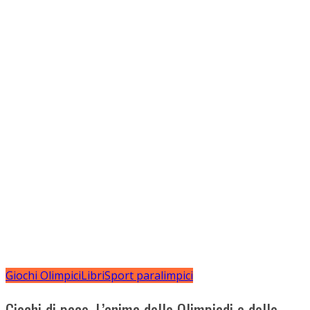
Giochi Olimpici
Libri
Sport paralimpici
Giochi di pace. L’anima delle Olimpiadi e delle