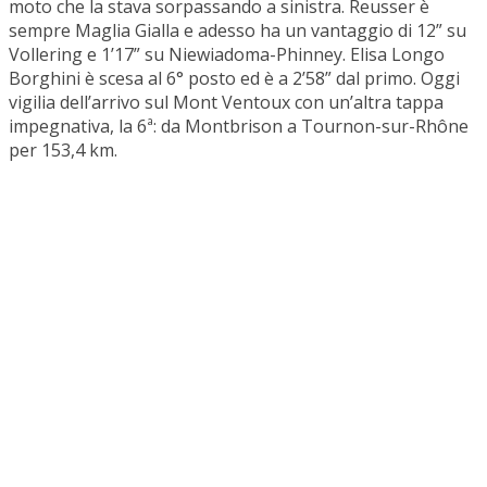
moto che la stava sorpassando a sinistra. Reusser è
sempre Maglia Gialla e adesso ha un vantaggio di 12” su
Vollering e 1’17” su Niewiadoma-Phinney. Elisa Longo
Borghini è scesa al 6° posto ed è a 2’58” dal primo. Oggi
vigilia dell’arrivo sul Mont Ventoux con un’altra tappa
impegnativa, la 6ª: da Montbrison a Tournon-sur-Rhône
per 153,4 km.