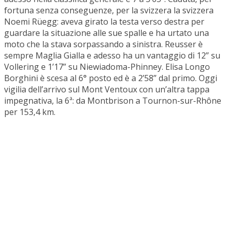
fortuna senza conseguenze, per la svizzera la svizzera
Noemi Rüegg: aveva girato la testa verso destra per
guardare la situazione alle sue spalle e ha urtato una
moto che la stava sorpassando a sinistra. Reusser è
sempre Maglia Gialla e adesso ha un vantaggio di 12” su
Vollering e 1’17” su Niewiadoma-Phinney. Elisa Longo
Borghini è scesa al 6° posto ed è a 2’58” dal primo. Oggi
vigilia dell’arrivo sul Mont Ventoux con un’altra tappa
impegnativa, la 6ª: da Montbrison a Tournon-sur-Rhône
per 153,4 km.