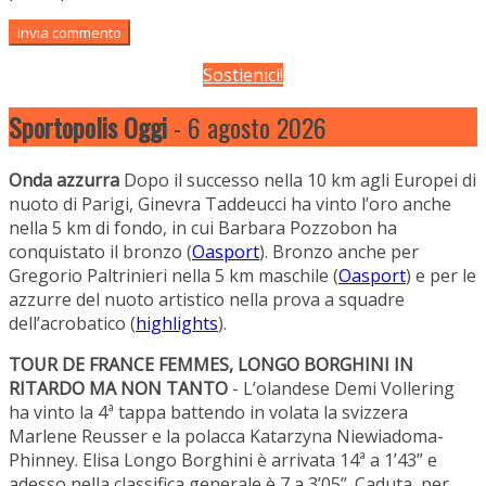
Sostienici!
Sportopolis Oggi
- 6 agosto 2026
Onda azzurra
Dopo il successo nella 10 km agli Europei di
nuoto di Parigi, Ginevra Taddeucci ha vinto l’oro anche
nella 5 km di fondo, in cui Barbara Pozzobon ha
conquistato il bronzo (
Oasport
). Bronzo anche per
Gregorio Paltrinieri nella 5 km maschile (
Oasport
) e per le
azzurre del nuoto artistico nella prova a squadre
dell’acrobatico (
highlights
).
TOUR DE FRANCE FEMMES, LONGO BORGHINI IN
RITARDO MA NON TANTO
- L’olandese Demi Vollering
ha vinto la 4ª tappa battendo in volata la svizzera
Marlene Reusser e la polacca Katarzyna Niewiadoma-
Phinney. Elisa Longo Borghini è arrivata 14ª a 1’43” e
adesso nella classifica generale è 7 a 3’05”. Caduta, per