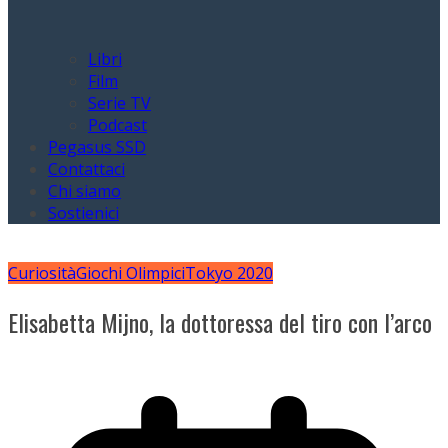
Libri
Film
Serie TV
Podcast
Pegasus SSD
Contattaci
Chi siamo
Sostienici
Curiosità
Giochi Olimpici
Tokyo 2020
Elisabetta Mijno, la dottoressa del tiro con l’arco