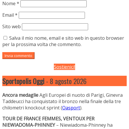
Nome
*
Email
*
Sito web
Salva il mio nome, email e sito web in questo browser
per la prossima volta che commento.
Sostienici!
Sportopolis Oggi
- 8 agosto 2026
Ancora medaglie
Agli Europei di nuoto di Parigi, Ginevra
Taddeucci ha conquistato il bronzo nella finale della tre
chilometri knockout sprint (
Oasport
).
TOUR DE FRANCE FEMMES, VENTOUX PER
NIEWIADOMA-PHINNEY
– Niewiadoma-Phinney ha