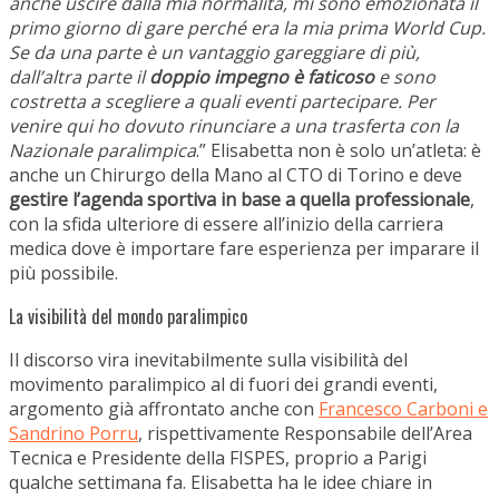
anche uscire dalla mia normalità, mi sono emozionata il
primo giorno di gare perché era la mia prima World Cup.
Se da una parte è un vantaggio gareggiare di più,
dall’altra parte il
doppio impegno è faticoso
e sono
costretta a scegliere a quali eventi partecipare. Per
venire qui ho dovuto rinunciare a una trasferta con la
Nazionale paralimpica
.” Elisabetta non è solo un’atleta: è
anche un Chirurgo della Mano al CTO di Torino e deve
gestire l’agenda sportiva in base a quella professionale
,
con la sfida ulteriore di essere all’inizio della carriera
medica dove è importare fare esperienza per imparare il
più possibile.
La visibilità del mondo paralimpico
Il discorso vira inevitabilmente sulla visibilità del
movimento paralimpico al di fuori dei grandi eventi,
argomento già affrontato anche con
Francesco Carboni e
Sandrino Porru
, rispettivamente Responsabile dell’Area
Tecnica e Presidente della FISPES, proprio a Parigi
qualche settimana fa. Elisabetta ha le idee chiare in