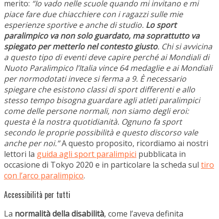
merito:
“Io vado nelle scuole quando mi invitano e mi
piace fare due chiacchiere con i ragazzi sulle mie
esperienze sportive e anche di studio.
Lo sport
paralimpico va non solo guardato, ma soprattutto va
spiegato per metterlo nel contesto giusto
. Chi si avvicina
a questo tipo di eventi deve capire perché ai Mondiali di
Nuoto Paralimpico l’Italia vince 64 medaglie e ai Mondiali
per normodotati invece si ferma a 9. È necessario
spiegare che esistono classi di sport differenti e allo
stesso tempo bisogna guardare agli atleti paralimpici
come delle persone normali, non siamo degli eroi:
questa è la nostra quotidianità. Ognuno fa sport
secondo le proprie possibilità e questo discorso vale
anche per noi.”
A questo proposito, ricordiamo ai nostri
lettori la
guida agli sport paralimpici
pubblicata in
occasione di Tokyo 2020 e in particolare la scheda sul
tiro
con l’arco paralimpico
.
Accessibilità per tutti
La
normalità della disabilità
, come l’aveva definita