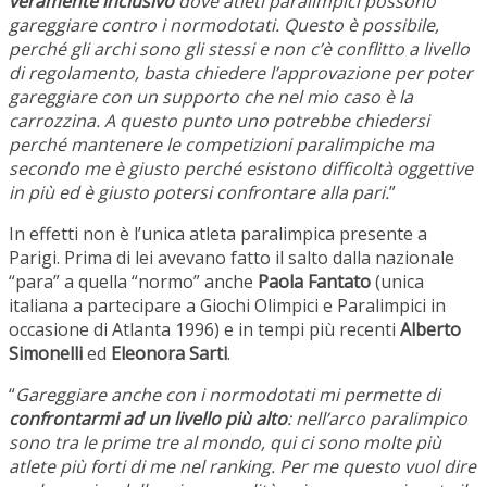
veramente inclusivo
dove atleti paralimpici possono
gareggiare contro i normodotati. Questo è possibile,
perché gli archi sono gli stessi e non c’è conflitto a livello
di regolamento, basta chiedere l’approvazione per poter
gareggiare con un supporto che nel mio caso è la
carrozzina. A questo punto uno potrebbe chiedersi
perché mantenere le competizioni paralimpiche ma
secondo me è giusto perché esistono difficoltà oggettive
in più ed è giusto potersi confrontare alla pari.
”
In effetti non è l’unica atleta paralimpica presente a
Parigi. Prima di lei avevano fatto il salto dalla nazionale
“para” a quella “normo” anche
Paola Fantato
(unica
italiana a partecipare a Giochi Olimpici e Paralimpici in
occasione di Atlanta 1996) e in tempi più recenti
Alberto
Simonelli
ed
Eleonora Sarti
.
“
Gareggiare anche con i normodotati mi permette di
confrontarmi ad un livello più alto
: nell’arco paralimpico
sono tra le prime tre al mondo, qui ci sono molte più
atlete più forti di me nel ranking. Per me questo vuol dire