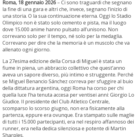
Roma, 18 gennaio 2026
– Ci sono traguardi che segnano
la fine di una gara e altri che, invece, segnano l’inizio di
una storia. O la sua continuazione eterna. Oggi lo Stadio
Olimpico non è stato solo cemento e pista, ma il luogo
dove 15.000 anime hanno pulsato all’unisono. Non
correvano solo per il tempo, né solo per la medaglia.
Correvano per dire che la memoria è un muscolo che va
allenato ogni giorno.
La 27esima edizione della Corsa di Miguel è stata un
fiume in piena, un abbraccio collettivo che quest’anno
aveva un sapore diverso, più intimo e struggente. Perché
se Miguel Benancio Sánchez correva per sfuggire al buio
della dittatura argentina, oggi Roma ha corso per chi
quella luce l’ha tenuta accesa per ventisei anni: Giorgio Lo
Giudice. Il presidente del Club Atletico Centrale,
scomparso lo scorso giugno, non era fisicamente alla
partenza, eppure era ovunque. Era stampato sulle maglie
di tutti i 15.000 partecipanti, era nel respiro affannoso dei
runner, era nella dedica silenziosa e potente di Martin
Sharples.