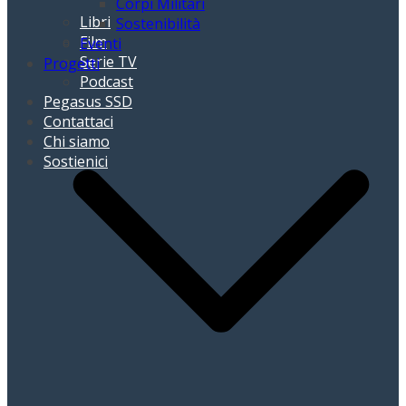
Corpi Militari
Libri
Sostenibilità
Film
Eventi
Serie TV
Progetti
Podcast
Pegasus SSD
Contattaci
Chi siamo
Sostienici