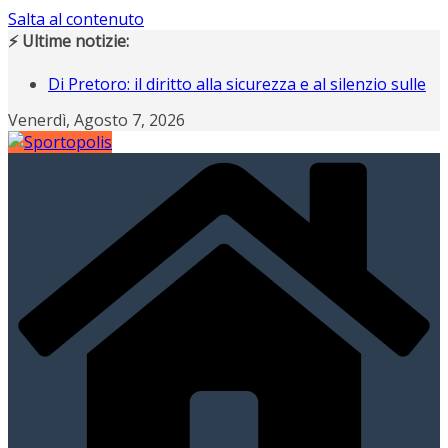
Salta al contenuto
⚡ Ultime notizie:
Di Pretoro: il diritto alla sicurezza e al silenzio sulle
nostre strade
Venerdì, Agosto 7, 2026
Operazione Nostalgia, Gianluigi Buffon scende in
campo ad Ancona
Operazione Nostalgia svela i protagonisti del
raduno di Ancona
Campiani italiani 3D di Schilpario: assegnati i
tricolori individuali e a squadre
Gli italiani al Tour: CLASSIFICA FINALE, a Davide
Piganzoli la maglia gialla “italiana”