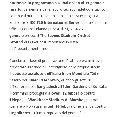
nazionale in programma a Dubai dal 18 al 31 gennaio
,
fase fondamentale per il lavoro tecnico, atletico e tattico.
Durante il ritiro, la Nazionale italiana sarà impegnata
anche nella
ICC T20 International Series
, con tre incontri
ufficiali contro l’Irlanda previsti il
23, 25 e 26
gennaio
presso il
The Sevens Stadium Cricket
Ground
di Dubai, test importanti in vista
dell’appuntamento mondiale.
Conclusa la fase di preparazione, l’Italia volerà in India per
affrontare il torneo più prestigioso della propria storia.
Il
debutto assoluto dell’Italia in un Mondiale T20
è
fissato per
lunedì 9 febbraio
, quando gli Azzurri
affronteranno il
Bangladesh
all’
Eden Gardens di Kolkata
.
Il cammino proseguirà
giovedì 12 febbraio
contro
il
Nepal
, al
Wankhede Stadium di Mumbai
, per poi
tornare a Kolkata
martedì 16 febbraio
nella sfida contro
l’
Inghilterra
. L’ultimo impegno del girone è in