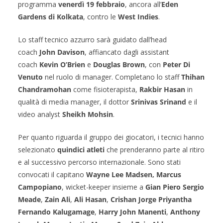
programma
venerdì 19 febbraio
, ancora all’
Eden
Gardens di Kolkata
, contro le
West Indies
.
Lo staff tecnico azzurro sarà guidato dall’head
coach
John Davison
, affiancato dagli assistant
coach
Kevin O’Brien
e
Douglas Brown
, con
Peter Di
Venuto
nel ruolo di manager. Completano lo staff
Thihan
Chandramohan
come fisioterapista,
Rakbir Hasan
in
qualità di media manager, il dottor
Srinivas Srinand
e il
video analyst
Sheikh Mohsin
.
Per quanto riguarda il gruppo dei giocatori, i tecnici hanno
selezionato
quindici atleti
che prenderanno parte al ritiro
e al successivo percorso internazionale. Sono stati
convocati il capitano
Wayne Lee Madsen,
Marcus
Campopiano
, wicket-keeper insieme a
Gian Piero Sergio
Meade
,
Zain Ali
,
Ali Hasan
,
Crishan Jorge Priyantha
Fernando Kalugamage
,
Harry John Manenti
,
Anthony