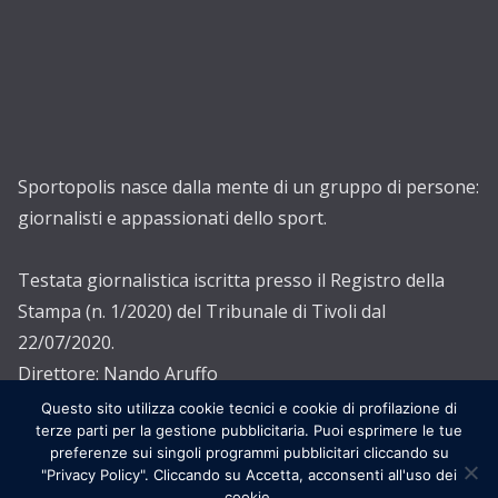
Sportopolis nasce dalla mente di un gruppo di persone:
giornalisti e appassionati dello sport.
Testata giornalistica iscritta presso il Registro della
Stampa (n. 1/2020) del Tribunale di Tivoli dal
22/07/2020.
Direttore: Nando Aruffo
Editore: Associazione Sportopolis ETS
Questo sito utilizza cookie tecnici e cookie di profilazione di
terze parti per la gestione pubblicitaria. Puoi esprimere le tue
preferenze sui singoli programmi pubblicitari cliccando su
Copyright © 2026
Sportopolis
. Creato con
ColorMag
and
"Privacy Policy". Cliccando su Accetta, acconsenti all'uso dei
WordPress
.
cookie.