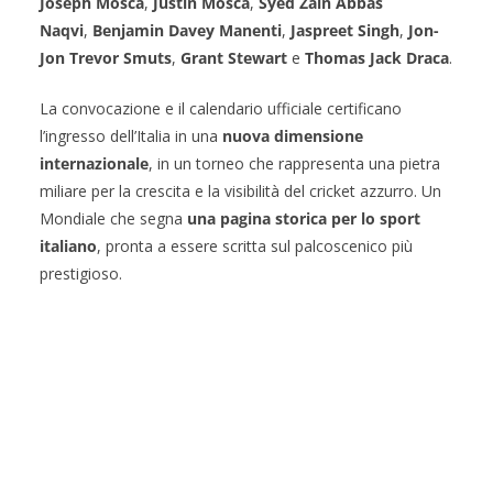
Joseph Mosca
,
Justin Mosca
,
Syed Zain Abbas
Naqvi
,
Benjamin Davey Manenti
,
Jaspreet Singh
,
Jon-
Jon Trevor Smuts
,
Grant Stewart
e
Thomas Jack Draca
.
La convocazione e il calendario ufficiale certificano
l’ingresso dell’Italia in una
nuova dimensione
internazionale
, in un torneo che rappresenta una pietra
miliare per la crescita e la visibilità del cricket azzurro. Un
Mondiale che segna
una pagina storica per lo sport
italiano
, pronta a essere scritta sul palcoscenico più
prestigioso.