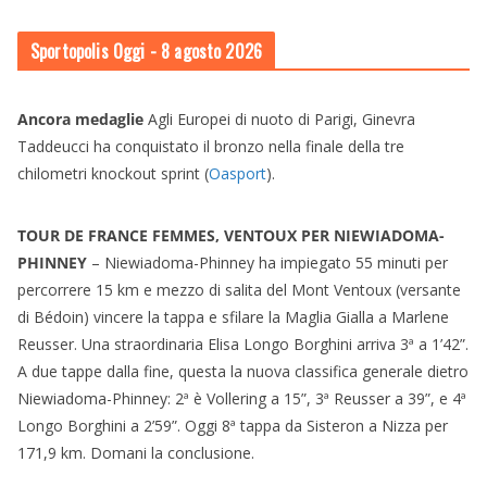
Sportopolis Oggi
- 8 agosto 2026
Ancora medaglie
Agli Europei di nuoto di Parigi, Ginevra
Taddeucci ha conquistato il bronzo nella finale della tre
chilometri knockout sprint (
Oasport
).
TOUR DE FRANCE FEMMES, VENTOUX PER NIEWIADOMA-
PHINNEY
– Niewiadoma-Phinney ha impiegato 55 minuti per
percorrere 15 km e mezzo di salita del Mont Ventoux (versante
di Bédoin) vincere la tappa e sfilare la Maglia Gialla a Marlene
Reusser. Una straordinaria Elisa Longo Borghini arriva 3ª a 1’42”.
A due tappe dalla fine, questa la nuova classifica generale dietro
Niewiadoma-Phinney: 2ª è Vollering a 15”, 3ª Reusser a 39”, e 4ª
Longo Borghini a 2’59”. Oggi 8ª tappa da Sisteron a Nizza per
171,9 km. Domani la conclusione.