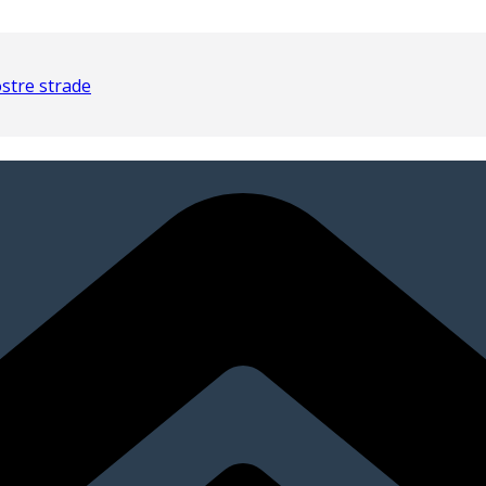
nostre strade
ampo ad Ancona
 di Ancona
 individuali e a squadre
oli la maglia gialla “italiana”