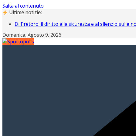
Salta al contenuto
Ultime notizie:
Di Pretoro: il diritto alla sicurezza e al silenzio sulle 
Operazione Nostalgia, Gianluigi Buffon scende in c
Domenica, Agosto 9, 2026
Operazione Nostalgia svela i protagonisti del raduno
Campiani italiani 3D di Schilpario: assegnati i tricolori
Gli italiani al Tour: CLASSIFICA FINALE, a Davide Piganz