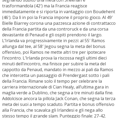
segnando subito una mèta con Sheehan e
trasformandola (42′) ma la Francia reagisce
immediatamente e si riporta in vantaggio con Boudehent
(46′). Da lì in poi la Francia impone il proprio gioco. Al 49′
Bielle Biarrey corona una pazzesca azione di contrattacco
della Francia partita da una controruck e da una corsa
devastante di Penaud e gli ospiti prendono il largo.
L’Irlanda va progressivamente in pezzi: al 55′ Ramos
allunga dal tee, al 58′ Jegou segna la meta del bonus
offensivo, poi Ramos ne mette altri tre per ipotecare
l’incontro. L’Irlanda prova la riscossa negli ultimi dieci
minuti dell’incontro, ma finisce per subire la meta del
cappotto da Penaud, mandato in mezzo ai pali da Ramos
che intercetta un passaggio di Prendergast sotto i pali
della Francia. Rimane solo il tempo per celebrare la
carriera internazionale di Cian Healy, all’ultima gara in
maglia verde a Dublino, che segna a tre minuti dalla fine.
Addolcisce ancora la pillola Jack Conan, che segna la terza
meta dei suoi a tempo scaduto. Partita e bonus offensivo
alla Francia, che scavalca gli Irlandesi e gli nega allo
stesso tempo il grande slam. Punteggio finale: 27-42.