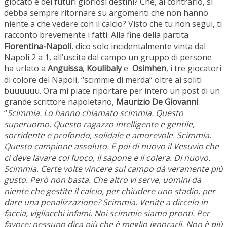
giocato e dei futuri gloriosi destini? Che, al contrario, si
debba sempre ritornare su argomenti che non hanno
niente a che vedere con il calcio? Visto che tu non segui, ti
racconto brevemente i fatti. Alla fine della partita
Fiorentina-Napoli
, dico solo incidentalmente vinta dal
Napoli 2 a 1, all’uscita dal campo un gruppo di persone
ha urlato a
Anguissa
,
Koulibaly
e
Osimhen
, i tre giocatori
di colore del Napoli, “scimmie di merda” oltre ai soliti
buuuuuu. Ora mi piace riportare per intero un post di un
grande scrittore napoletano,
Maurizio De Giovanni
:
“
Scimmia. Lo hanno chiamato scimmia. Questo
superuomo. Questo ragazzo intelligente e gentile,
sorridente e profondo, solidale e amorevole. Scimmia.
Questo campione assoluto. E poi di nuovo il Vesuvio che
ci deve lavare col fuoco, il sapone e il colera. Di nuovo.
Scimmia. Certe volte vincere sul campo dà veramente più
gusto. Però non basta. Che altro vi serve, uomini da
niente che gestite il calcio, per chiudere uno stadio, per
dare una penalizzazione? Scimmia. Venite a dircelo in
faccia, vigliacchi infami. Noi scimmie siamo pronti. Per
favore: nessuno dica più che è meglio ignorarli. Non è più