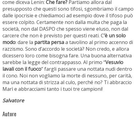
come diceva Lenin:
Che fare?
Partiamo allora dal
presupposto che questi sono tifosi, sgombriamo il campo
dalle ipocrisie e chiediamoci ad esempio dove il tifoso può
essere colpito. Certamente non dalla multa che paga la
società, non dal DASPO che spesso viene eluso, non dal
carcere che non è previsto per questi reati. C
’è un solo
modo
: dare la
partita persa
a tavolino al primo accenno di
razzismo. Sono d’accordo le società? Non credo, e allora
dicessero loro come bisogna fare. Una buona alternativa
sarebbe la legge del contrappasso. Al primo “
Vesuvio
lavali con il fuoco
” fargli passare una nottata nudi dentro
il cono. Noi non vogliamo la morte di nessuno, per carità,
ma una nottata di strizza al culo, perché no? Ti abbraccio
Marì e abbracciami tanto i tuoi tre campioni!
Salvatore
Autore