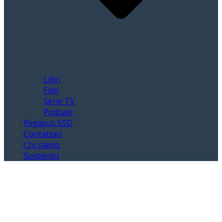
Libri
Film
Serie TV
Podcast
Pegasus SSD
Contattaci
Chi siamo
Sostienici