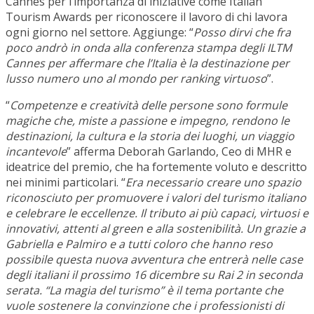
Cannes per l’importanza di iniziative come Italian
Tourism Awards per riconoscere il lavoro di chi lavora
ogni giorno nel settore. Aggiunge: “
Posso dirvi che fra
poco andrò in onda alla conferenza stampa degli ILTM
Cannes per affermare che l’Italia è la destinazione per
lusso numero uno al mondo per ranking virtuoso
”.
“
Competenze e creatività delle persone sono formule
magiche che, miste a passione e impegno, rendono le
destinazioni, la cultura e la storia dei luoghi, un viaggio
incantevole
” afferma Deborah Garlando, Ceo di MHR e
ideatrice del premio, che ha fortemente voluto e descritto
nei minimi particolari. “
Era necessario creare uno spazio
riconosciuto per promuovere i valori del turismo italiano
e celebrare le eccellenze. Il tributo ai più capaci, virtuosi e
innovativi, attenti al green e alla sostenibilità. Un grazie a
Gabriella e Palmiro e a tutti coloro che hanno reso
possibile questa nuova avventura che entrerà nelle case
degli italiani il prossimo 16 dicembre su Rai 2 in seconda
serata. “La magia del turismo” è il tema portante che
vuole sostenere la convinzione che i professionisti di