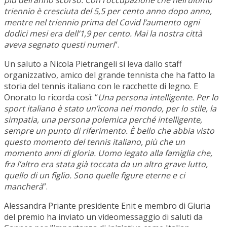
più dell’anno scorso. Con l’occupazione che nell’ultimo
triennio è cresciuta del 5,5 per cento anno dopo anno,
mentre nel triennio prima del Covid l’aumento ogni
dodici mesi era dell’1,9 per cento. Mai la nostra città
aveva segnato questi numeri
”.
Un saluto a Nicola Pietrangeli si leva dallo staff
organizzativo, amico del grande tennista che ha fatto la
storia del tennis italiano con le racchette di legno. E
Onorato lo ricorda così: “
Una persona intelligente. Per lo
sport italiano è stato un’icona nel mondo, per lo stile, la
simpatia, una persona polemica perché intelligente,
sempre un punto di riferimento. È bello che abbia visto
questo momento del tennis italiano, più che un
momento anni di gloria. Uomo legato alla famiglia che,
fra l’altro era stata già toccata da un altro grave lutto,
quello di un figlio. Sono quelle figure eterne e ci
mancherà
”.
Alessandra Priante presidente Enit e membro di Giuria
del premio ha inviato un videomessaggio di saluti da