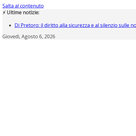
Salta al contenuto
⚡ Ultime notizie:
Di Pretoro: il diritto alla sicurezza e al silenzio sulle 
Operazione Nostalgia, Gianluigi Buffon scende in c
Giovedì, Agosto 6, 2026
Operazione Nostalgia svela i protagonisti del raduno
Campiani italiani 3D di Schilpario: assegnati i tricolori
Gli italiani al Tour: CLASSIFICA FINALE, a Davide Piganz