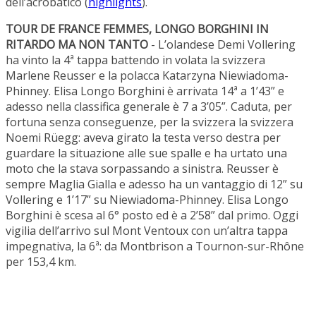
dell’acrobatico (
highlights
).
TOUR DE FRANCE FEMMES, LONGO BORGHINI IN
RITARDO MA NON TANTO
- L’olandese Demi Vollering
ha vinto la 4ª tappa battendo in volata la svizzera
Marlene Reusser e la polacca Katarzyna Niewiadoma-
Phinney. Elisa Longo Borghini è arrivata 14ª a 1’43” e
adesso nella classifica generale è 7 a 3’05”. Caduta, per
fortuna senza conseguenze, per la svizzera la svizzera
Noemi Rüegg: aveva girato la testa verso destra per
guardare la situazione alle sue spalle e ha urtato una
moto che la stava sorpassando a sinistra. Reusser è
sempre Maglia Gialla e adesso ha un vantaggio di 12” su
Vollering e 1’17” su Niewiadoma-Phinney. Elisa Longo
Borghini è scesa al 6° posto ed è a 2’58” dal primo. Oggi
vigilia dell’arrivo sul Mont Ventoux con un’altra tappa
impegnativa, la 6ª: da Montbrison a Tournon-sur-Rhône
per 153,4 km.