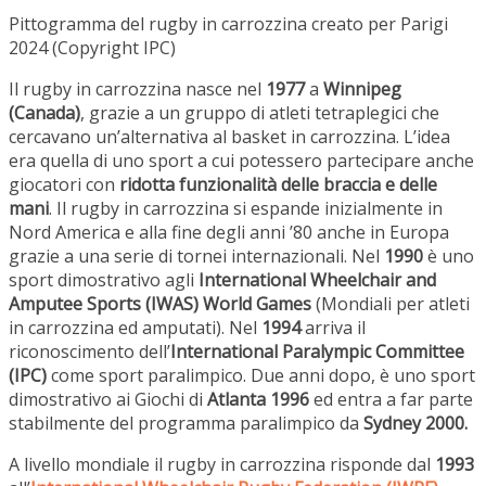
Pittogramma del rugby in carrozzina creato per Parigi
2024 (Copyright IPC)
Il rugby in carrozzina nasce nel
1977
a
Winnipeg
(Canada)
, grazie a un gruppo di atleti tetraplegici che
cercavano un’alternativa al basket in carrozzina. L’idea
era quella di uno sport a cui potessero partecipare anche
giocatori con
ridotta funzionalità delle braccia e delle
mani
. Il rugby in carrozzina si espande inizialmente in
Nord America e alla fine degli anni ’80 anche in Europa
grazie a una serie di tornei internazionali. Nel
1990
è uno
sport dimostrativo agli
International Wheelchair and
Amputee Sports (IWAS) World Games
(Mondiali per atleti
in carrozzina ed amputati). Nel
1994
arriva il
riconoscimento dell’
International Paralympic Committee
(IPC)
come sport paralimpico. Due anni dopo, è uno sport
dimostrativo ai Giochi di
Atlanta 1996
ed entra a far parte
stabilmente del programma paralimpico da
Sydney 2000.
A livello mondiale il rugby in carrozzina risponde dal
1993