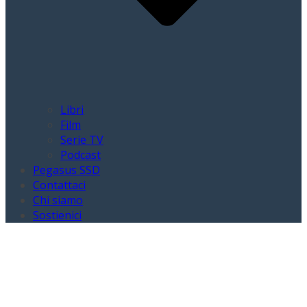
Libri
Film
Serie TV
Podcast
Pegasus SSD
Contattaci
Chi siamo
Sostienici