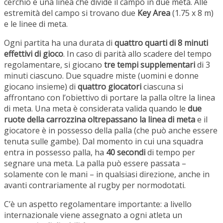
cerchio e una linea che divide il campo in due metà. Alle
estremità del campo si trovano due
Key Area
(1.75 x 8 m)
e le linee di meta.
Ogni partita ha una durata di
quattro quarti di 8 minuti
effettivi di gioco
. In caso di parità allo scadere del tempo
regolamentare, si giocano
tre tempi supplementari
di 3
minuti ciascuno. Due squadre miste (uomini e donne
giocano insieme) di
quattro giocatori
ciascuna si
affrontano con l’obiettivo di portare la palla oltre la linea
di meta. Una meta è considerata valida quando le
due
ruote della carrozzina oltrepassano la linea di meta
e il
giocatore è in possesso della palla (che può anche essere
tenuta sulle gambe). Dal momento in cui una squadra
entra in possesso palla, ha
40 secondi
di tempo per
segnare una meta. La palla può essere passata –
solamente con le mani – in qualsiasi direzione, anche in
avanti contrariamente al rugby per normodotati.
C’è un aspetto regolamentare importante: a livello
internazionale viene assegnato a ogni atleta un