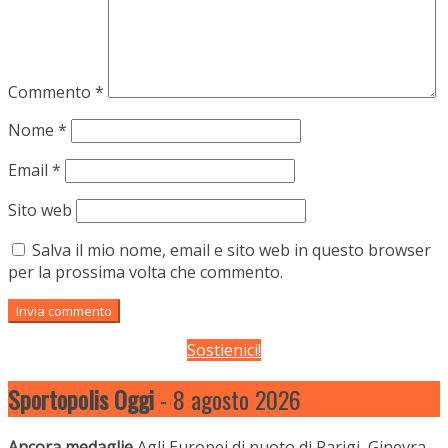
Commento
*
Nome
*
Email
*
Sito web
Salva il mio nome, email e sito web in questo browser
per la prossima volta che commento.
Sostienici!
Sportopolis Oggi
- 8 agosto 2026
Ancora medaglie
Agli Europei di nuoto di Parigi, Ginevra