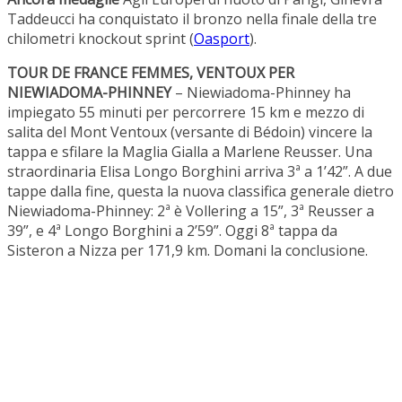
Taddeucci ha conquistato il bronzo nella finale della tre
chilometri knockout sprint (
Oasport
).
TOUR DE FRANCE FEMMES, VENTOUX PER
NIEWIADOMA-PHINNEY
– Niewiadoma-Phinney ha
impiegato 55 minuti per percorrere 15 km e mezzo di
salita del Mont Ventoux (versante di Bédoin) vincere la
tappa e sfilare la Maglia Gialla a Marlene Reusser. Una
straordinaria Elisa Longo Borghini arriva 3ª a 1’42”. A due
tappe dalla fine, questa la nuova classifica generale dietro
Niewiadoma-Phinney: 2ª è Vollering a 15”, 3ª Reusser a
39”, e 4ª Longo Borghini a 2’59”. Oggi 8ª tappa da
Sisteron a Nizza per 171,9 km. Domani la conclusione.