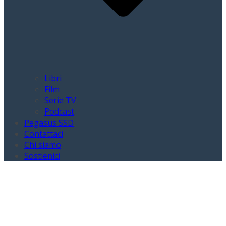
Libri
Film
Serie TV
Podcast
Pegasus SSD
Contattaci
Chi siamo
Sostienici