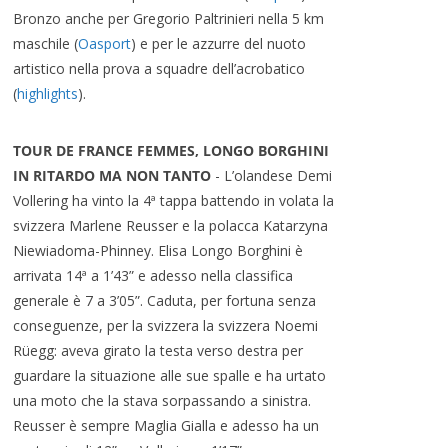
Bronzo anche per Gregorio Paltrinieri nella 5 km
maschile (
Oasport
) e per le azzurre del nuoto
artistico nella prova a squadre dell’acrobatico
(
highlights
).
TOUR DE FRANCE FEMMES, LONGO BORGHINI
IN RITARDO MA NON TANTO
- L’olandese Demi
Vollering ha vinto la 4ª tappa battendo in volata la
svizzera Marlene Reusser e la polacca Katarzyna
Niewiadoma-Phinney. Elisa Longo Borghini è
arrivata 14ª a 1’43” e adesso nella classifica
generale è 7 a 3’05”. Caduta, per fortuna senza
conseguenze, per la svizzera la svizzera Noemi
Rüegg: aveva girato la testa verso destra per
guardare la situazione alle sue spalle e ha urtato
una moto che la stava sorpassando a sinistra.
Reusser è sempre Maglia Gialla e adesso ha un