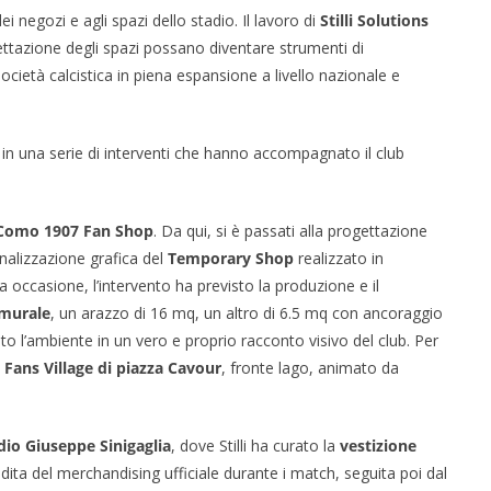
i negozi e agli spazi dello stadio. Il lavoro di
Stilli Solutions
ettazione degli spazi possano diventare strumenti di
cietà calcistica in piena espansione a livello nazionale e
 in una serie di interventi che hanno accompagnato il club
Como 1907 Fan Shop
. Da qui, si è passati alla progettazione
sonalizzazione grafica del
Temporary Shop
realizzato in
ta occasione, l’intervento ha previsto la produzione e il
 murale
, un arazzo di 16 mq, un altro di 6.5 mq con ancoraggio
 l’ambiente in un vero e proprio racconto visivo del club. Per
l
Fans Village di piazza Cavour
, fronte lago, animato da
dio Giuseppe Sinigaglia
, dove Stilli ha curato la
vestizione
ndita del merchandising ufficiale durante i match, seguita poi dal