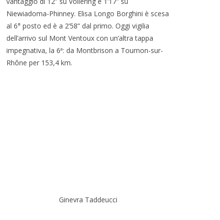
vantaggio di 12” su Vollering e 1’17” su
Niewiadoma-Phinney. Elisa Longo Borghini è scesa
al 6° posto ed è a 2’58” dal primo. Oggi vigilia
dell’arrivo sul Mont Ventoux con un’altra tappa
impegnativa, la 6ª: da Montbrison a Tournon-sur-
Rhône per 153,4 km.
Ginevra Taddeucci