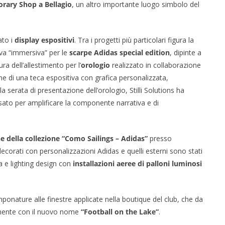
rary Shop a Bellagio
, un altro importante luogo simbolo del
ato i
display espositivi
. Tra i progetti più particolari figura la
iva “immersiva” per le
scarpe Adidas special edition
, dipinte a
ra dell’allestimento per l’
orologio
realizzato in collaborazione
ne di una teca espositiva con grafica personalizzata,
 serata di presentazione dell’orologio, Stilli Solutions ha
sato per amplificare la componente narrativa e di
e della collezione “Como Sailings – Adidas”
presso
 decorati con personalizzazioni Adidas e quelli esterni sono stati
a e lighting design con
installazioni aeree di palloni luminosi
ponature alle finestre applicate nella boutique del club, che da
anente con il nuovo nome
“Football on the Lake”
.