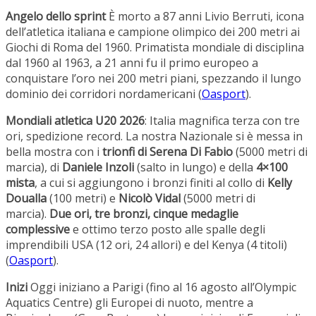
Angelo dello sprint
È morto a 87 anni Livio Berruti, icona
dell’atletica italiana e campione olimpico dei 200 metri ai
Giochi di Roma del 1960. Primatista mondiale di disciplina
dal 1960 al 1963, a 21 anni fu il primo europeo a
conquistare l’oro nei 200 metri piani, spezzando il lungo
dominio dei corridori nordamericani (
Oasport
).
Mondiali atletica U20 2026
: Italia magnifica terza con tre
ori, spedizione record. La nostra Nazionale si è messa in
bella mostra con i
trionfi di Serena Di Fabio
(5000 metri di
marcia), di
Daniele Inzoli
(salto in lungo) e della
4×100
mista
, a cui si aggiungono i bronzi finiti al collo di
Kelly
Doualla
(100 metri) e
Nicolò Vidal
(5000 metri di
marcia).
Due ori, tre bronzi, cinque medaglie
complessive
e ottimo terzo posto alle spalle degli
imprendibili USA (12 ori, 24 allori) e del Kenya (4 titoli)
(
Oasport
).
Inizi
Oggi iniziano a Parigi (fino al 16 agosto all’Olympic
Aquatics Centre) gli Europei di nuoto, mentre a