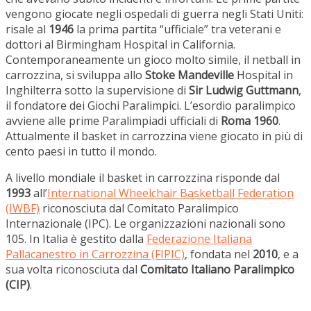
vengono giocate negli ospedali di guerra negli Stati Uniti:
risale al
1946
la prima partita “ufficiale” tra veterani e
dottori al Birmingham Hospital in California.
Contemporaneamente un gioco molto simile, il netball in
carrozzina, si sviluppa allo
Stoke Mandeville
Hospital in
Inghilterra sotto la supervisione di
Sir Ludwig Guttmann
,
il fondatore dei Giochi Paralimpici. L’esordio paralimpico
avviene alle prime Paralimpiadi ufficiali di
Roma 1960
.
Attualmente il basket in carrozzina viene giocato in più di
cento paesi in tutto il mondo.
A livello mondiale il basket in carrozzina risponde dal
1993
all’
International Wheelchair Basketball Federation
(IWBF)
riconosciuta dal Comitato Paralimpico
Internazionale (IPC). Le organizzazioni nazionali sono
105. In Italia è gestito dalla
Federazione Italiana
Pallacanestro in Carrozzina (FIPIC)
, fondata nel
2010
, e a
sua volta riconosciuta dal
Comitato Italiano Paralimpico
(CIP)
.