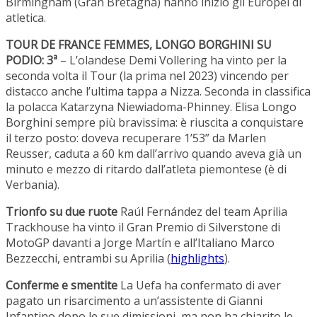
Birmingham (Gran Bretagna) hanno inizio gli Europei di
atletica.
TOUR DE FRANCE FEMMES, LONGO BORGHINI SU
PODIO: 3ª
– L’olandese Demi Vollering ha vinto per la
seconda volta il Tour (la prima nel 2023) vincendo per
distacco anche l’ultima tappa a Nizza. Seconda in classifica
la polacca Katarzyna Niewiadoma-Phinney. Elisa Longo
Borghini sempre più bravissima: è riuscita a conquistare
il terzo posto: doveva recuperare 1’53” da Marlen
Reusser, caduta a 60 km dall’arrivo quando aveva già un
minuto e mezzo di ritardo dall’atleta piemontese (è di
Verbania).
Trionfo su due ruote
Raúl Fernández del team Aprilia
Trackhouse ha vinto il Gran Premio di Silverstone di
MotoGP davanti a Jorge Martín e all’Italiano Marco
Bezzecchi, entrambi su Aprilia (
highlights
).
Conferme e smentite
La Uefa ha confermato di aver
pagato un risarcimento a un’assistente di Gianni
Infantino dopo le sue dimissioni, ma non ha chiarito le