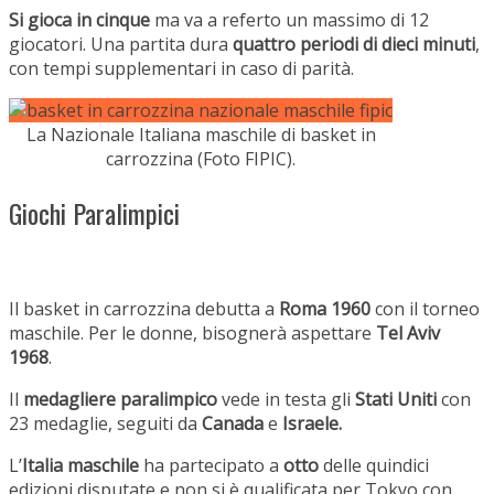
Si gioca in cinque
ma va a referto un massimo di 12
giocatori. Una partita dura
quattro periodi di dieci minuti
,
con tempi supplementari in caso di parità.
La Nazionale Italiana maschile di basket in
carrozzina (Foto FIPIC).
Giochi Paralimpici
Il basket in carrozzina debutta a
Roma 1960
con il torneo
maschile. Per le donne, bisognerà aspettare
Tel Aviv
1968
.
Il
medagliere paralimpico
vede in testa gli
Stati Uniti
con
23 medaglie, seguiti da
Canada
e
Israele.
L’
Italia maschile
ha partecipato a
otto
delle quindici
edizioni disputate e non si è qualificata per Tokyo con