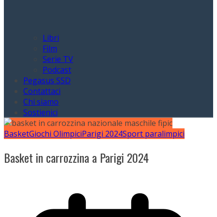
Libri
Film
Serie TV
Podcast
Pegasus SSD
Contattaci
Chi siamo
Sostienici
Basket
Giochi Olimpici
Parigi 2024
Sport paralimpici
Basket in carrozzina a Parigi 2024