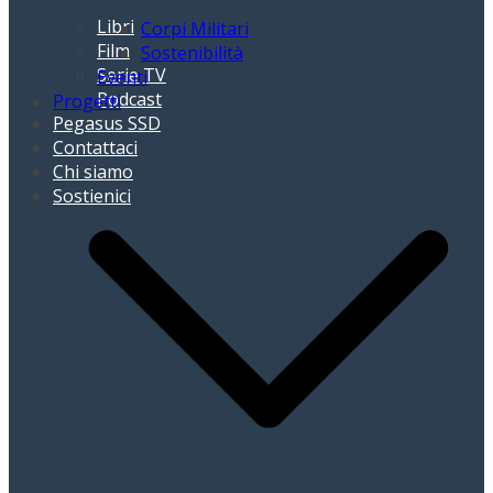
Libri
Corpi Militari
Film
Sostenibilità
Serie TV
Eventi
Podcast
Progetti
Pegasus SSD
Contattaci
Chi siamo
Sostienici