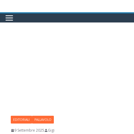
Salta
al
contenuto
EDITORIALI
PALLAVOLO
9 Settembre 2025
Gigi