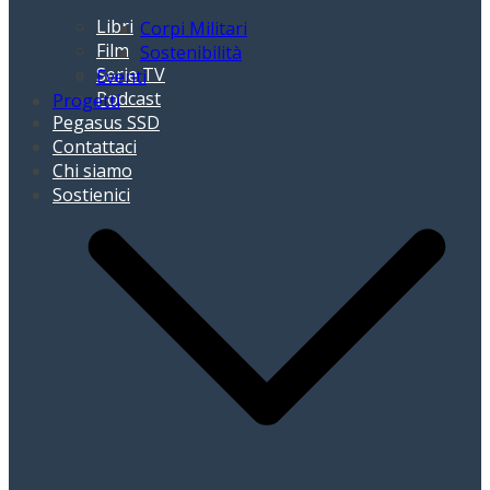
Libri
Corpi Militari
Film
Sostenibilità
Serie TV
Eventi
Podcast
Progetti
Pegasus SSD
Contattaci
Chi siamo
Sostienici