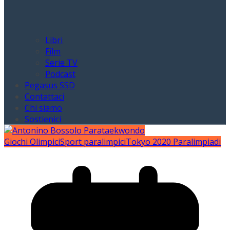
Libri
Film
Serie TV
Podcast
Pegasus SSD
Contattaci
Chi siamo
Sostienici
Giochi Olimpici
Sport paralimpici
Tokyo 2020 Paralimpiadi